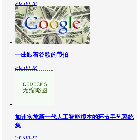
2025
10-28
一曲跟着谷歌的节拍
2025
10-28
加速实施新一代人工智能根本的环节手艺系统
集
2025
10-27