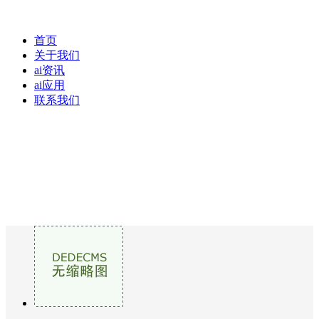
首页
关于我们
ai资讯
ai应用
联系我们