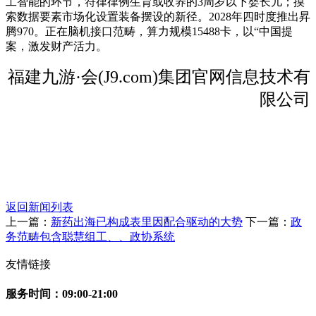
工智能的环节，符律律例生育或收养的3周岁以下婴长儿；摸
索数据要素市场化设置装备摆设的新径。2028年四时度推出昇
腾970。正在脑机接口范畴，算力规模15488卡，以“中国提
案，激发财产活力。
福建九游·会(J9.com)集团官网信息技术有
限公司
返回新闻列表
上一篇：
新药出海已构成表里因配合驱动的大势
下一篇：
政
务范畴包含聪慧组工、、政协系统
友情链接
服务时间：09:00-21:00