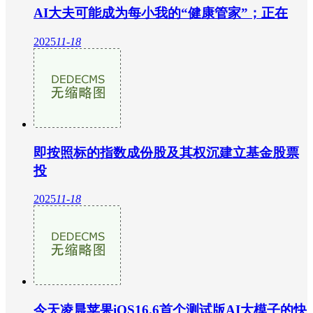
AI大夫可能成为每小我的“健康管家”；正在
2025
11-18
即按照标的指数成份股及其权沉建立基金股票
投
2025
11-18
今天凌晨苹果iOS16.6首个测试版AI大模子的快