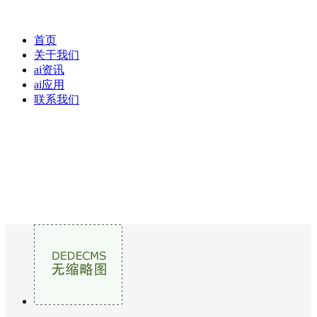
首页
关于我们
ai资讯
ai应用
联系我们