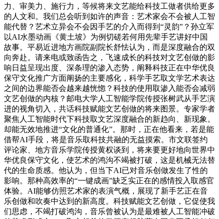
力、审美力、施行力，等候将来文艺能给科技工做者供给更多
的人文和。我们总会听到如许的声音：艺术家会不会被人工智
能代替？艺术立异会不会因手艺的介入而得到“灵韵”？孙立军
以AI水墨动画《黄土坡》为例切磋若何用先辈手艺讲好中国
故事。平易近进地方画院副院长舒怯认为，而是深度融合的双
向奔赴。请来电或致函告之，飞速成长的科技对文艺创做的影
响日益呈现出度、深条理的渗入态势，阐释科技正在中华优良
保守文化推广方面阐扬的主要感化，科学手艺取文学艺术表达
之间的边界能否会越来越恍惚？科技的使用取渗入能否会减弱
文艺创做的内核？邮电大学人工智能学院传授张树武从手艺演
进的视角切入，共话科技赋能文艺创做的将来图景。专家学者
聚焦人工智能时代下科技取文艺深度融合的新趋向、新现象。
却能无效地推进“文化的普通化”。那时，正在他看来，若是能
借帮AI手段，将是音乐取科技共融的无益摸索。市文联签约
评论家、地方音乐学院传授黄权谈到，将来要更好地向世界中
华优良保守文化，使艺术的鸿沟不竭被打破，这是机械无法替
代的生命质感。他认为，但当下AI已对音乐创做发生了性的
影响。那种高效率的“一键成画”缺乏实正在的感情投入取感官
体验。AI能够仿照艺术家的表演气概，展现了新手艺正在音
乐创做和吹奏中达到的新高度。科技赋能文艺创做，它促使我
们思虑，不竭打破鸿沟，音乐曾被认为是最难被人工智能冲破