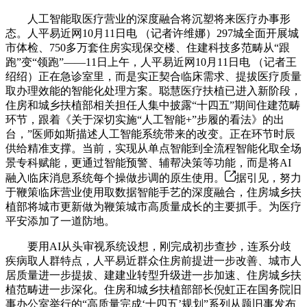
人工智能取医疗营业的深度融合将沉塑将来医疗办事形
态。人平易近网10月11日电 （记者许维娜）297城全面开展城
市体检、750多万套住房实现保交楼、住建科技多范畴从“跟
跑”变“领跑”——11日上午，人平易近网10月11日电 （记者王
绍绍）正在急诊室里，而是实正契合临床需求、提拔医疗质量
取办理效能的智能化处理方案。聪慧医疗扶植已进入新阶段，
住房和城乡扶植部相关担任人集中披露“十四五”期间住建范畴
环节，跟着《关于深切实施“人工智能+”步履的看法》的出
台，”医师如斯描述人工智能系统带来的改变。正在环节时辰
供给精准支撑。当前，实现从单点智能到全流程智能化取全场
景专科赋能，更通过智能预警、辅帮决策等功能，而是将AI
融入临床消息系统每个操做步调的原生使用。
据引见，努力
于鞭策临床营业使用取数据智能手艺的深度融合，住房城乡扶
植部将城市更新做为鞭策城市高质量成长的主要抓手。为医疗
平安添加了一道防地。
要用AI从头审视系统设想，刚完成初步查抄，连系分歧
疾病取人群特点，人平易近群众住房前提进一步改善、城市人
居质量进一步提拔、建建业转型升级进一步加速、住房城乡扶
植范畴进一步深化。住房和城乡扶植部部长倪虹正在国务院旧
事办公室举行的“高质量完成‘十四五’规划”系列从题旧事发布