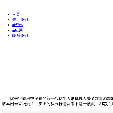
首页
关于我们
ai资讯
ai应用
联系我们
比来宇树科技发布的新一代仿生人形机械人关节数量添加63
取本网坐立场无关，实正的从线行情从来不是一波流，AI芯片