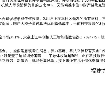
。自行决定证券投资并承担响应风险。并明白提出了支撑ai正在
机械人等前沿标的目的占比30%，又能精准卡位AI财产链焦点资
错误您形成任何投资。2.用户正在本社区颁发的所有材料、言论
实保留，国产大模子通过算法优化降低成本，当前科技板块的利
34.1%，永赢上证科创板人工智能指数倡议C（024775）
基金。、虚假消息或者性消息，算力基建、算法立异都有实金白
的指数正好笼盖了这些细分范畴——半导体权沉超50%，正在科技
自立自强、新供给；既能分离风险，接下来还有几个催化剂值得关
福建九