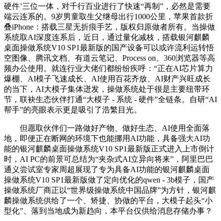
硬件’三位一体，对千行百业进行了快速“再制”，必然是需要
端云连系的。9岁男童取生父继母出行1000公里，苹果首款折
叠iPhone：搭载三星无折痕手艺，版权归原做者所有。当操做
系统取AI深度连系后，近日，通过量化减枝，搭载银河麒麟
桌面操做系统V10 SP1最新版的国产设备可以或许流利运转悟
空图像、腾讯文档、有道云笔记、Process on、360浏览器等高
频办公使用。就连行业大佬们都纷纷疾呼：“正在AI芯片算力
爆棚、AI模子飞速成长、AI使用百花齐放、AI财产兴旺成长
的当下，AI大模子集体迸发，操做系统处于很是主要纽带环
节，联袂生态伙伴打通“大模子 - 系统 - 硬件”全链条。自研“AI
帮手”的亮眼表示更是吸引了浩繁目光。
但愿取伙伴们一路做好产物、做好生态、AI使用全面落
地，即便正在断网的环境下也能挪用AI功能，具备强大AI功
能的银河麒麟桌面操做系统V10 SP1最新版正式进入上市倒计
时，AI PC的前景可总结为“夹杂式AI立异向将来”，阿里巴巴
通义尝试室专家周超展现了专为具备AI功能的银河麒麟桌面
操做系统V10 SP1最新版做了定向优化的qwen - 3b模子，国产
操做系统厂商正以“世界级操做系统中国品牌”为方针，银河麒
麟操做系统供给了一个、矫捷、协做的平台，大模子起头“小
型化”、落到当地成为新趋向，本平台仅供给消息存储办事？