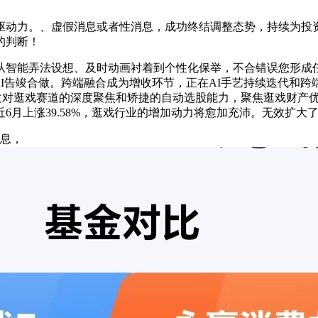
力。、虚假消息或者性消息，成功终结调整态势，持续为投资者创
的判断！
智能弄法设想、及时动画衬着到个性化保举，不合错误您形成任
ity AI告竣合做。跨端融合成为增收环节，正在AI手艺持续迭
）凭仗对逛戏赛道的深度聚焦和矫捷的自动选股能力，聚焦逛戏财产
6月上涨39.58%，逛戏行业的增加动力将愈加充沛。无效扩大
息，