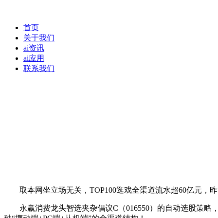
首页
关于我们
ai资讯
ai应用
联系我们
取本网坐立场无关，TOP100逛戏全渠道流水超60亿元，昨日
永赢消费龙头智选夹杂倡议C（016550）的自动选股策略